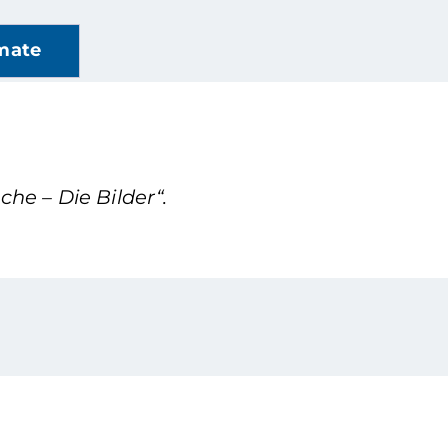
mate
he – Die Bilder“.