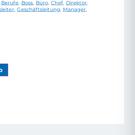
Berufe
Boss
Büro
Chef
Direktor
leiter
Geschäftsleitung
Manager
b